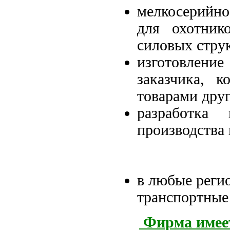
мелкосерийн
для охотнико
силовых стру
изготовлени
заказчика, к
товарами дру
разработка
производства
в любые реги
транспортные
Фирма имеет