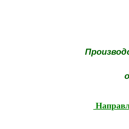
Производ
о
Направл